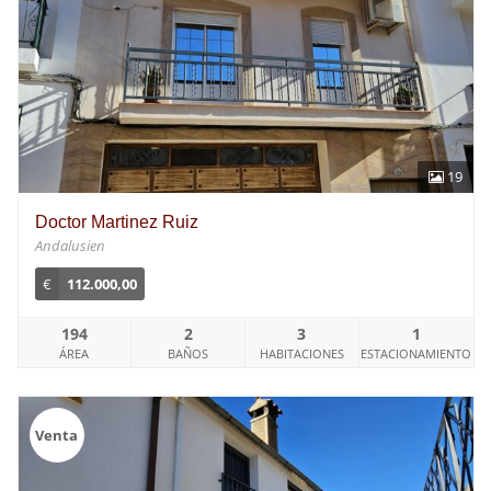
19
Doctor Martinez Ruiz
Andalusien
€
112.000,00
194
2
3
1
ÁREA
BAÑOS
HABITACIONES
ESTACIONAMIENTO
Venta