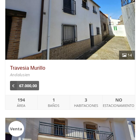
14
Travesia Murillo
Andalusien
€
67.000,00
194
1
3
NO
ÁREA
BAÑOS
HABITACIONES
ESTACIONAMIENTO
Venta