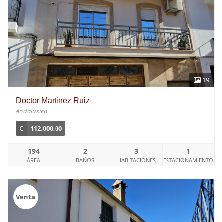
19
Doctor Martinez Ruiz
Andalusien
€
112.000,00
194
2
3
1
ÁREA
BAÑOS
HABITACIONES
ESTACIONAMIENTO
Venta