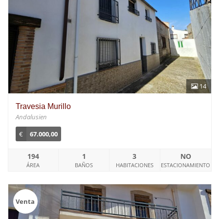
14
Travesia Murillo
Andalusien
€
67.000,00
194
1
3
NO
ÁREA
BAÑOS
HABITACIONES
ESTACIONAMIENTO
Venta