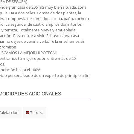
RRA DE SEGURA)
ende gran casa de 206 m2 muy bien situada, zona
uila. Da a dos calles. Consta de dos plantas, la
era compuesta de comedor, cocina, baño, cochera
tio. La segunda, de cuatro amplios dormitorios,
 y terraza. Totalmente nueva y amueblada.
acción. Para entrar a vivir. Si buscas una casa
iar no dejes de venir a verla. Te la enseñamos sin
romiso!!
USCAMOS LA MEJOR HIPOTECA!!
contramos tu mejor opción entre más de 20
os.
anciación hasta el 100%.
vicio personalizado de un experto de principio a fin
MODIDADES ADICIONALES
alefacción
Terraza