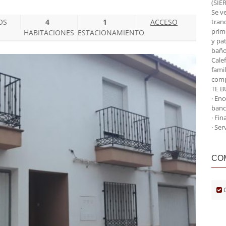
(SIE
Se v
OS
4
1
ACCESO
tranq
prim
HABITACIONES
ESTACIONAMIENTO
y pa
baño
Calef
famil
comp
TE B
· En
banc
· Fin
· Ser
CO
C