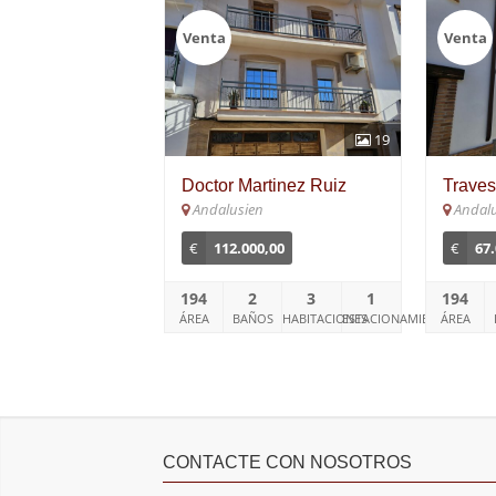
Venta
Venta
19
Doctor Martinez Ruiz
Traves
Andalusien
Andal
€
112.000,00
€
67
194
2
3
1
194
ÁREA
BAÑOS
HABITACIONES
ESTACIONAMIENTO
ÁREA
CONTACTE CON NOSOTROS