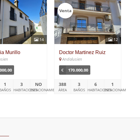
Venta
14
12
ia Murillo
Doctor Martinez Ruiz
usien
Andalusien
.000,00
€
170.000,00
1
3
NO
388
3
6
1
BAÑOS
HABITACIONES
ESTACIONAMIENTO
ÁREA
BAÑOS
HABITACIONES
ESTACIONAMIENTO