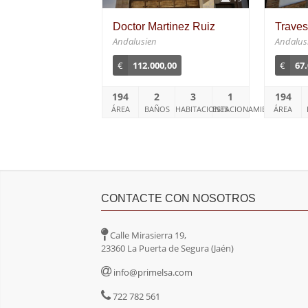
Doctor Martinez Ruiz
Traves
Andalusien
Andalus
€
112.000,00
€
67
194
2
3
1
194
ÁREA
BAÑOS
HABITACIONES
ESTACIONAMIENTO
ÁREA
CONTACTE CON NOSOTROS
Calle Mirasierra 19,
23360 La Puerta de Segura (Jaén)
info@primelsa.com
722 782 561