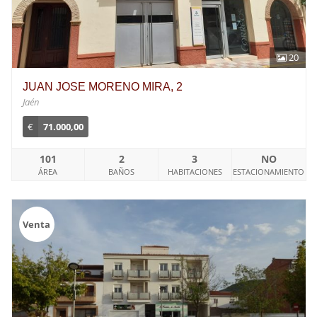
20
JUAN JOSE MORENO MIRA, 2
Jaén
€
71.000,00
101
2
3
NO
ÁREA
BAÑOS
HABITACIONES
ESTACIONAMIENTO
Venta