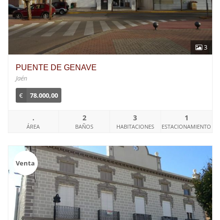
3
PUENTE DE GENAVE
Jaén
€
78.000,00
.
2
3
1
ÁREA
BAÑOS
HABITACIONES
ESTACIONAMIENTO
Venta